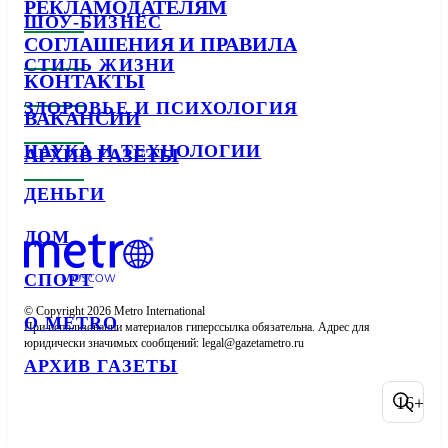
РЕКЛАМОДАТЕЛЯМ
ШОУ-БИЗНЕС
СОГЛАШЕНИЯ И ПРАВИЛА
СТИЛЬ ЖИЗНИ
КОНТАКТЫ
ЗДОРОВЬЕ И ПСИХОЛОГИЯ
ВАКАНСИИ
НАУКА И ТЕХНОЛОГИИ
АРХИВ ГАЗЕТЫ
ДЕНЬГИ
ДОМ
СПОРТ
© Copyright 2026 Metro International

О METRO
При использовании материалов гиперссылка обязательна. Адрес для 
юридически значимых сообщений: 
АРХИВ ГАЗЕТЫ
16+