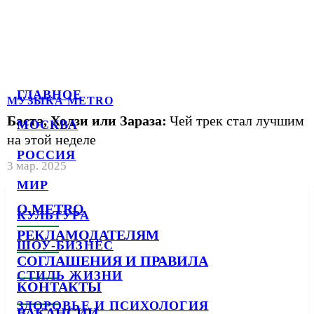
ГЛАВНОЕ
МУЗЫКА METRO
Баста, Холзи или Зараза:
Чей трек стал лучшим
МОСКВА
на этой неделе
РОССИЯ
3 мар. 2025
МИР
О METRO
КУЛЬТУРА
РЕКЛАМОДАТЕЛЯМ
ШОУ-БИЗНЕС
СОГЛАШЕНИЯ И ПРАВИЛА
СТИЛЬ ЖИЗНИ
КОНТАКТЫ
ЗДОРОВЬЕ И ПСИХОЛОГИЯ
ВАКАНСИИ