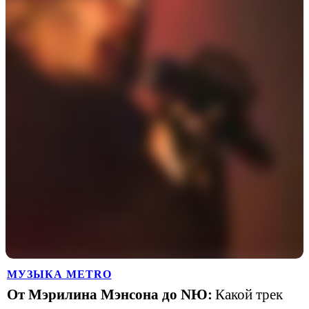
МУЗЫКА METRO
От Мэрилина Мэнсона до NЮ:
Какой трек