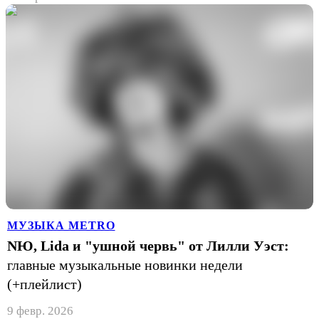
МУЗЫКА METRO
NЮ, Lida и "ушной червь" от Лилли Уэст:
главные музыкальные новинки недели
(+плейлист)
9 февр. 2026