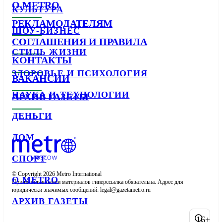
О METRO
КУЛЬТУРА
РЕКЛАМОДАТЕЛЯМ
ШОУ-БИЗНЕС
СОГЛАШЕНИЯ И ПРАВИЛА
СТИЛЬ ЖИЗНИ
КОНТАКТЫ
ЗДОРОВЬЕ И ПСИХОЛОГИЯ
ВАКАНСИИ
НАУКА И ТЕХНОЛОГИИ
АРХИВ ГАЗЕТЫ
ДЕНЬГИ
ДОМ
СПОРТ
© Copyright 2026 Metro International

О METRO
При использовании материалов гиперссылка обязательна. Адрес для 
юридически значимых сообщений: 
АРХИВ ГАЗЕТЫ
16+