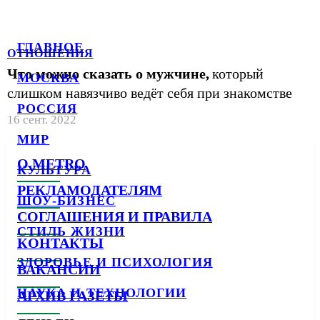
ГЛАВНОЕ
ОТНОШЕНИЯ
Что можно сказать о мужчине,
который
МОСКВА
слишком навязчиво ведёт себя при знакомстве
РОССИЯ
16 сент. 2022
МИР
О METRO
КУЛЬТУРА
РЕКЛАМОДАТЕЛЯМ
ШОУ-БИЗНЕС
СОГЛАШЕНИЯ И ПРАВИЛА
СТИЛЬ ЖИЗНИ
КОНТАКТЫ
ЗДОРОВЬЕ И ПСИХОЛОГИЯ
ВАКАНСИИ
НАУКА И ТЕХНОЛОГИИ
АРХИВ ГАЗЕТЫ