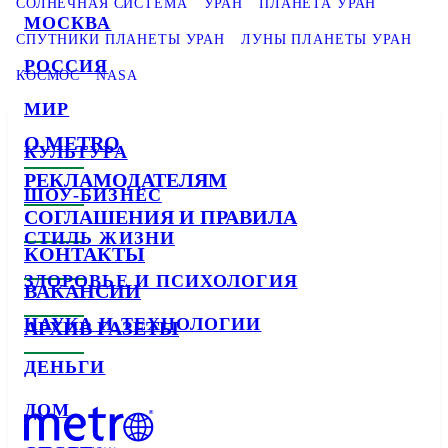
СОЛНЕЧНАЯ СИСТЕМА
УРАН
ПЛАНЕТА УРАН
МОСКВА
СПУТНИКИ ПЛАНЕТЫ УРАН
ЛУНЫ ПЛАНЕТЫ УРАН
РОССИЯ
КОСМОС
NASA
МИР
О METRO
КУЛЬТУРА
РЕКЛАМОДАТЕЛЯМ
ШОУ-БИЗНЕС
СОГЛАШЕНИЯ И ПРАВИЛА
СТИЛЬ ЖИЗНИ
КОНТАКТЫ
ЗДОРОВЬЕ И ПСИХОЛОГИЯ
ВАКАНСИИ
НАУКА И ТЕХНОЛОГИИ
АРХИВ ГАЗЕТЫ
ДЕНЬГИ
ДОМ