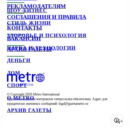
РЕКЛАМОДАТЕЛЯМ
ШОУ-БИЗНЕС
СОГЛАШЕНИЯ И ПРАВИЛА
СТИЛЬ ЖИЗНИ
КОНТАКТЫ
ЗДОРОВЬЕ И ПСИХОЛОГИЯ
ВАКАНСИИ
НАУКА И ТЕХНОЛОГИИ
АРХИВ ГАЗЕТЫ
ДЕНЬГИ
ДОМ
СПОРТ
© Copyright 2026 Metro International

О METRO
При использовании материалов гиперссылка обязательна. Адрес для 
юридически значимых сообщений: 
АРХИВ ГАЗЕТЫ
16+