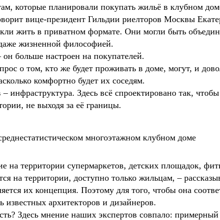
ам, которые планировали покупать жильё в клубном дом
говорит вице-президент Гильдии риелторов Москвы Екате
кли жить в приватном формате. Они могли быть объеди
и даже жизненной философией.
– он больше настроен на покупателей.
прос о том, кто же будет проживать в доме, могут, и дово
насколько комфортно будет их соседям.
 – инфраструктура. Здесь всё спроектировано так, чтоб
тории, не выходя за её границы.
 среднестатистическом многоэтажном клубном доме
ие на территории супермаркетов, детских площадок, фит
ится на территории, доступно только жильцам, – рассказ
ется их концепция. Поэтому для того, чтобы она соотве
ь известных архитекторов и дизайнеров.
сть? Здесь мнение наших экспертов совпало: примерный