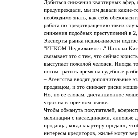
Добиться снижения квартирных афер, 
предупреждали, мы им давали какие-то
необходимо знать, как себя обезопасит
работа по предотвращению таких случа
снижения подобных преступлений в 2,5
Эксперты рынка недвижимости подтве
"ИНКОМ-Недвижимость" Натальи Кисел
связывает это с тем, что сейчас юрис
выступает пожилой человек. Иногда то
потом тратить время на судебные разб
– Агентства вводят дополнительные э
продавцом, и это снижает риски моше
Но, по её словам, дистанционное мош
угроз на вторичном рынке.
Чтобы обмануть покупателей, аферисты
махинации с наследниками, липовые д
продавца, когда квартиру продают, чт
интересы кредиторов, жильё могут вер