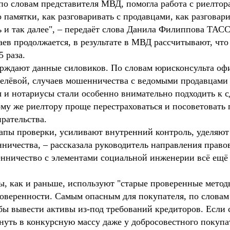
по словам представителя МВД, помогла работа с риелтор
 памятки, как разговаривать с продавцами, как разговари
ь и так далее", – передаёт слова Данила Филиппова ТАСС
ев продолжается, в результате в МВД рассчитывают, что 
 раза.
рждают данные силовиков. По словам юрисконсульта оф
ёвой, случаев мошенничества с ведомыми продавцами 
ты и нотариусы стали особенно внимательно подходить к 
му же риелтору проще перестраховаться и посоветовать п
ирательства.
тапы проверки, усиливают внутренний контроль, уделяю
нничества, – рассказала руководитель направления прав
енничество с элементами социальной инженерии всё ещё 
, как и раньше, используют "старые проверенные метод
оверенности. Самым опасным для покупателя, по словам 
обы вывести активы из-под требований кредиторов. Если 
нуть в конкурсную массу даже у добросовестного покупат