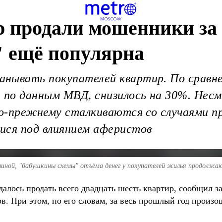
 продали мошенники за 
" ещё популярна
нывать покупателей квартир. По сравне
, по данным МВД, снизилось на 30%. Нес
 по-прежнему сталкиваются со случаями 
ися под влиянием аферистов
олиной, "бабушкины схемы" отъёма денег у покупателей жилья продолж
далось продать всего двадцать шесть квартир, сообщил 
 При этом, по его словам, за весь прошлый год произо