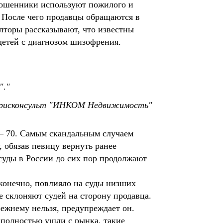
 мошенники используют пожилого и
. После чего продавцы обращаются в
елторы рассказывают, что известны
детей с диагнозом шизофрения.
".
юрисконсульт "ИНКОМ Недвижимость"
 – 70. Самым скандальным случаем
, обязав певицу вернуть ранее
суды в России до сих пор продолжают
 конечно, повлияло на суды низших
е склоняют судей на сторону продавца.
ежнему нельзя, предупреждает он.
 полностью ушли с рынка, такие