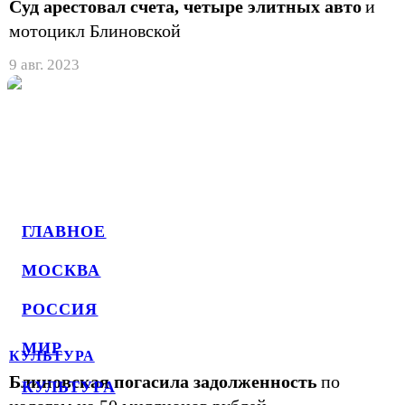
Суд арестовал счета, четыре элитных авто
и
мотоцикл Блиновской
9 авг. 2023
ГЛАВНОЕ
МОСКВА
РОССИЯ
МИР
КУЛЬТУРА
Блиновская погасила задолженность
по
КУЛЬТУРА