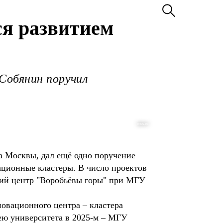
ся развитием
Собянин поручил
mos.ru
а Москвы, дал ещё одно поручение
ационные кластеры. В число проектов
кий центр "Воробьёвы горы" при МГУ
овационного центра – кластера
лею университета в 2025-м – МГУ