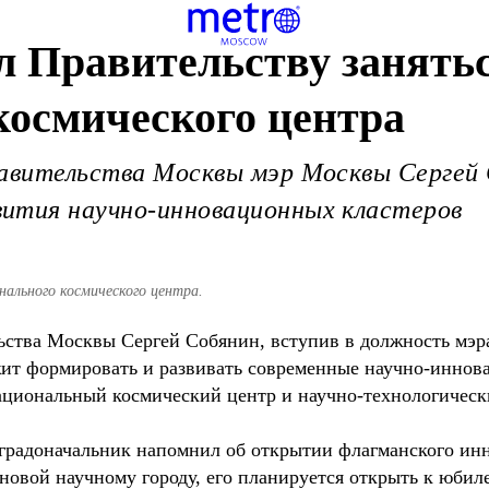
л Правительству занять
космического центра
равительства Москвы мэр Москвы Сергей 
ития научно-инновационных кластеров
ального космического центра.
льства Москвы Сергей Собянин, вступив в должность мэр
жит формировать и развивать современные научно-иннов
ациональный космический центр и научно-технологичес
 градоначальник напомнил об открытии флагманского инн
новой научному городу, его планируется открыть к юби