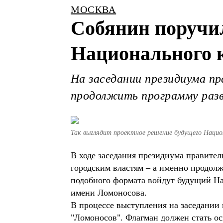
МОСКВА
Собянин поручи
Национального 
На заседании президиума п
продолжить программу разв
Так выглядит проектное решение будущего Национ
В ходе заседания президиума правите
городским властям – а именно продол
подобного формата войдут будущий Н
имени Ломоносова.
В процессе выступления на заседании
"Ломоносов". Флагман должен стать ос