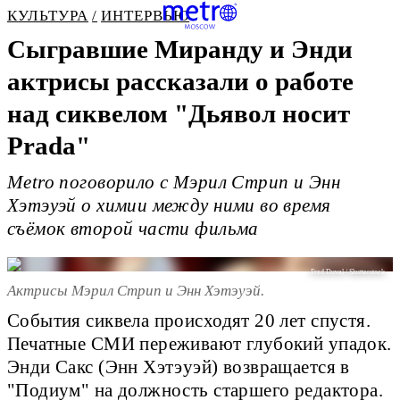
КУЛЬТУРА
ИНТЕРВЬЮ
Сыгравшие Миранду и Энди
актрисы рассказали о работе
над сиквелом "Дьявол носит
Prada"
Metro поговорило с Мэрил Стрип и Энн
Хэтэуэй о химии между ними во время
съёмок второй части фильма
Fred Duval / Shutterstock
Актрисы Мэрил Стрип и Энн Хэтэуэй.
Cобытия сиквела происходят 20 лет спустя.
Печатные СМИ переживают глубокий упадок.
Энди Сакс (Энн Хэтэуэй) возвращается в
"Подиум" на должность старшего редактора.