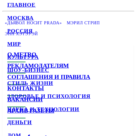
ГЛАВНОЕ
МОСКВА
«ДЬЯВОЛ НОСИТ PRADA»
МЭРИЛ СТРИП
РОССИЯ
ЭНН ХЭТЭУЭЙ
МИР
О METRO
КУЛЬТУРА
РЕКЛАМОДАТЕЛЯМ
ШОУ-БИЗНЕС
СОГЛАШЕНИЯ И ПРАВИЛА
СТИЛЬ ЖИЗНИ
КОНТАКТЫ
ЗДОРОВЬЕ И ПСИХОЛОГИЯ
ВАКАНСИИ
НАУКА И ТЕХНОЛОГИИ
АРХИВ ГАЗЕТЫ
ДЕНЬГИ
ДОМ