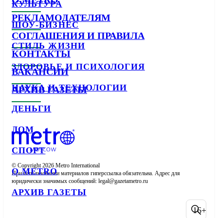
КУЛЬТУРА
РЕКЛАМОДАТЕЛЯМ
ШОУ-БИЗНЕС
СОГЛАШЕНИЯ И ПРАВИЛА
СТИЛЬ ЖИЗНИ
КОНТАКТЫ
ЗДОРОВЬЕ И ПСИХОЛОГИЯ
ВАКАНСИИ
НАУКА И ТЕХНОЛОГИИ
АРХИВ ГАЗЕТЫ
ДЕНЬГИ
ДОМ
СПОРТ
© Copyright 2026 Metro International

О METRO
При использовании материалов гиперссылка обязательна. Адрес для 
юридически значимых сообщений: 
АРХИВ ГАЗЕТЫ
16+