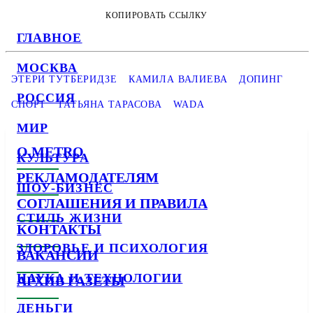
КОПИРОВАТЬ ССЫЛКУ
ГЛАВНОЕ
МОСКВА
ЭТЕРИ ТУТБЕРИДЗЕ
КАМИЛА ВАЛИЕВА
ДОПИНГ
РОССИЯ
СПОРТ
ТАТЬЯНА ТАРАСОВА
WADA
МИР
О METRO
КУЛЬТУРА
РЕКЛАМОДАТЕЛЯМ
ШОУ-БИЗНЕС
СОГЛАШЕНИЯ И ПРАВИЛА
СТИЛЬ ЖИЗНИ
КОНТАКТЫ
ЗДОРОВЬЕ И ПСИХОЛОГИЯ
ВАКАНСИИ
НАУКА И ТЕХНОЛОГИИ
АРХИВ ГАЗЕТЫ
ДЕНЬГИ