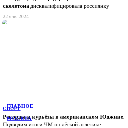
скелетона
дисквалифицировала россиянку
22 янв. 2024
ГЛАВНОЕ
СПОРТ
Рекорды и курьёзы в американском Юджине.
МОСКВА
Подводим итоги ЧМ по лёгкой атлетике