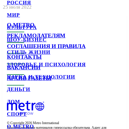
РОССИЯ
25 июля 2022
МИР
О METRO
КУЛЬТУРА
РЕКЛАМОДАТЕЛЯМ
ШОУ-БИЗНЕС
СОГЛАШЕНИЯ И ПРАВИЛА
СТИЛЬ ЖИЗНИ
КОНТАКТЫ
ЗДОРОВЬЕ И ПСИХОЛОГИЯ
ВАКАНСИИ
НАУКА И ТЕХНОЛОГИИ
АРХИВ ГАЗЕТЫ
ДЕНЬГИ
ДОМ
СПОРТ
© Copyright 2026 Metro International

О METRO
При использовании материалов гиперссылка обязательна. Адрес для 