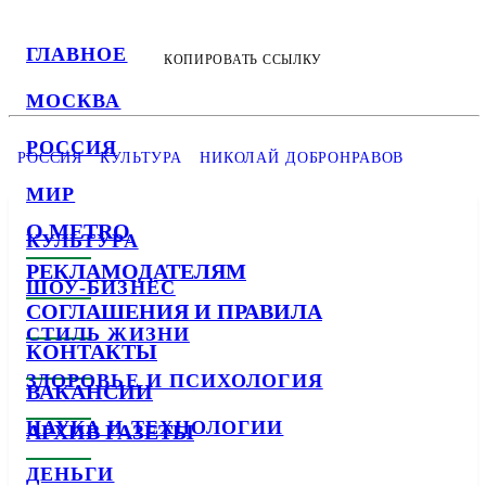
ГЛАВНОЕ
КОПИРОВАТЬ ССЫЛКУ
МОСКВА
РОССИЯ
РОССИЯ
КУЛЬТУРА
НИКОЛАЙ ДОБРОНРАВОВ
МИР
О METRO
КУЛЬТУРА
РЕКЛАМОДАТЕЛЯМ
ШОУ-БИЗНЕС
СОГЛАШЕНИЯ И ПРАВИЛА
СТИЛЬ ЖИЗНИ
КОНТАКТЫ
ЗДОРОВЬЕ И ПСИХОЛОГИЯ
ВАКАНСИИ
НАУКА И ТЕХНОЛОГИИ
АРХИВ ГАЗЕТЫ
ДЕНЬГИ