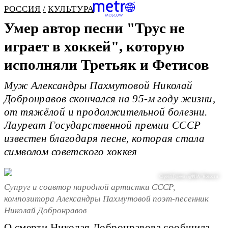
РОССИЯ
КУЛЬТУРА
Умер автор песни "Трус не
играет в хоккей", которую
исполняли Третьяк и Фетисов
Муж Александры Пахмутовой Николай
Добронравов скончался на 95-м году жизни,
от тяжёлой и продолжительной болезни.
Лауреат Государственной премии СССР
известен благодаря песне, которая стала
символом советского хоккея
Сергей Гунеев / @РИА "Новости"
Супруг и соавтор народной артистки СССР,
композитора Александры Пахмутовой поэт-песенник
Николай Добронравов
О смерти Николая Добронравова
сообщила