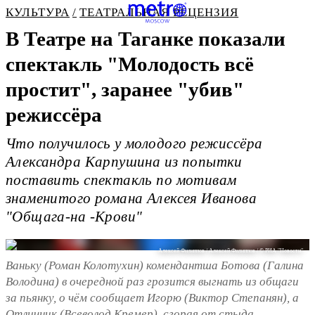
КУЛЬТУРА
ТЕАТРАЛЬНАЯ РЕЦЕНЗИЯ
В Театре на Таганке показали
спектакль "Молодость всё
простит", заранее "убив"
режиссёра
Что получилось у молодого режиссёра
Александра Карпушина из попытки
поставить спектакль по мотивам
знаменитого романа Алексея Иванова
"Общага-на -Крови"
Алексей Филиппов / Алексей Филиппов / © РИА "Новости"
Ваньку (Роман Колотухин) комендантша Ботова (Галина
Володина) в очередной раз грозится выгнать из общаги
за пьянку, о чём сообщает Игорю (Виктор Степанян), а
Отличник (Всеволод Кремер), сгорая от стыда,