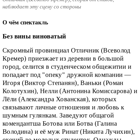
наблюдает эту сцену со стороны
О чём спектакль
Без вины виноватый
Скромный провинциал Отличник (Всеволод
Кремер) приезжает из деревни в большой
город, селится в студенческом общежитии и
попадает под "опеку" дружной компании —
Игоря (Виктор Степанян), Ваньки (Роман
Колотухин), Нелли (Антонина Комиссарова) и
Лёли (Александра Хованская), которых
связывают личные отношения и любовь к
шумным гулянкам. Заведуют общагой
комендантша Ботова или Ботва (Галина
Володина) и её муж Ринат (Никита Лучихин),
охочий до молодых студенток. Однажды