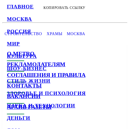
ГЛАВНОЕ
КОПИРОВАТЬ ССЫЛКУ
МОСКВА
РОССИЯ
СТРОИТЕЛЬСТВО
ХРАМЫ
МОСКВА
МИР
О METRO
КУЛЬТУРА
РЕКЛАМОДАТЕЛЯМ
ШОУ-БИЗНЕС
СОГЛАШЕНИЯ И ПРАВИЛА
СТИЛЬ ЖИЗНИ
КОНТАКТЫ
ЗДОРОВЬЕ И ПСИХОЛОГИЯ
ВАКАНСИИ
НАУКА И ТЕХНОЛОГИИ
АРХИВ ГАЗЕТЫ
ДЕНЬГИ