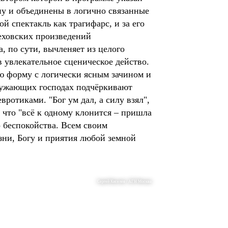
ну и объединены в логично связанные
й спектакль как трагифарс, и за его
чеховских произведений
, по сути, вычленяет из целого
 увлекательное сценическое действо.
ую форму с логически ясным зачином и
ружающих господах подчёркивают
отиками. "Бог ум дал, а силу взял",
 что "всё к одному клонится – пришла
о беспокойства. Всем своим
зни, Богу и приятия любой земной
Сергей Киселёв / АГН Москва