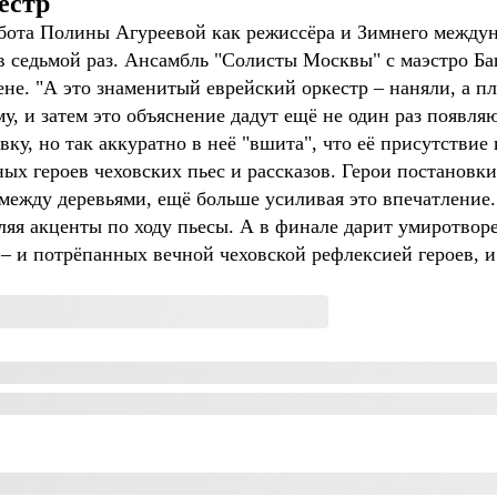
естр
работа Полины Агуреевой как режиссёра и Зимнего между
в седьмой раз. Ансамбль "Солисты Москвы" с маэстро Б
ене. "А это знаменитый еврейский оркестр – наняли, а пл
му, и затем это объяснение дадут ещё не один раз появл
ку, но так аккуратно в неё "вшита", что её присутствие 
ных героев чеховских пьес и рассказов. Герои постановк
между деревьями, ещё больше усиливая это впечатление. 
ляя акценты по ходу пьесы. А в финале дарит умиротвор
 – и потрёпанных вечной чеховской рефлексией героев, 