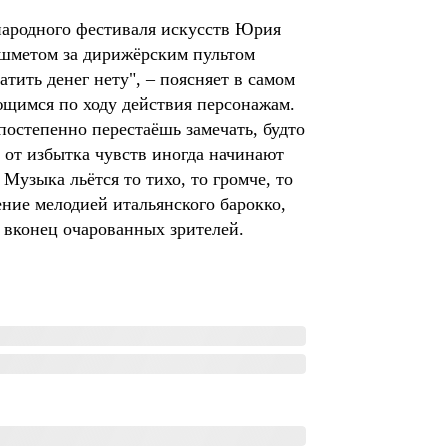
народного фестиваля искусств Юрия
ашметом за дирижёрским пультом
атить денег нету", – поясняет в самом
яющимся по ходу действия персонажам.
постепенно перестаёшь замечать, будто
и от избытка чувств иногда начинают
Музыка льётся то тихо, то громче, то
ение мелодией итальянского барокко,
и вконец очарованных зрителей.