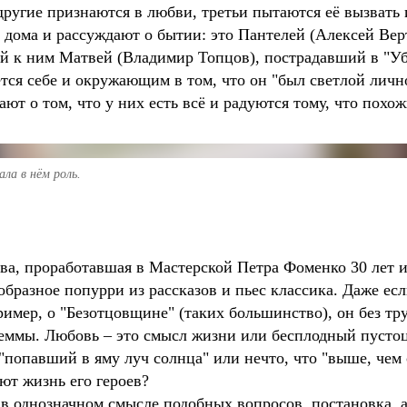
ругие признаются в любви, третьи пытаются её вызвать и
 дома и рассуждают о бытии: это Пантелей (Алексей Ве
 к ним Матвей (Владимир Топцов), пострадавший в "Уб
ся себе и окружающим в том, что он "был светлой личн
ают о том, что у них есть всё и радуются тому, что похож
ла в нём роль.
а, проработавшая в Мастерской Петра Фоменко 30 лет и,
образное попурри из рассказов и пьес классика. Даже ес
ример, о "Безотцовщине" (таких большинство), он без тр
ммы. Любовь – это смысл жизни или бесплодный пустоцв
 "попавший в яму луч солнца" или нечто, что "выше, чем
ют жизнь его героев?
в однозначном смысле подобных вопросов, постановка, а