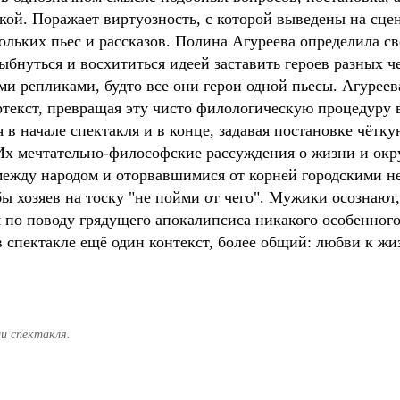
кой. Поражает виртуозность, с которой выведены на сце
льких пьес и рассказов. Полина Агуреева определила сво
лыбнуться и восхититься идеей заставить героев разных 
и репликами, будто все они герои одной пьесы. Агуреева
текст, превращая эту чисто филологическую процедуру в
в начале спектакля и в конце, задавая постановке чётк
Их мечтательно-философские рассуждения о жизни и ок
жду народом и оторвавшимися от корней городскими невр
ы хозяев на тоску "не пойми от чего". Мужики осознают,
я по поводу грядущего апокалипсиса никакого особенног
 спектакле ещё один контекст, более общий: любви к жи
и спектакля.