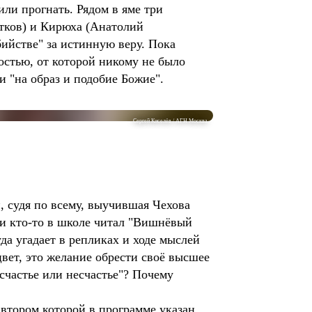
ли прогнать. Рядом в яме три
ртков) и Кирюха (Анатолий
ийстве" за истинную веру. Пока
остью, от которой никому не было
и "на образ и подобие Божие".
Сергей Киселёв / АГН Москва
 судя по всему, выучившая Чехова
ли кто-то в школе читал "Вишнёвый
уда угадает в репликах и ходе мыслей
ет, это желание обрести своё высшее
 счастье или несчастье"? Почему
втором которой в программе указан