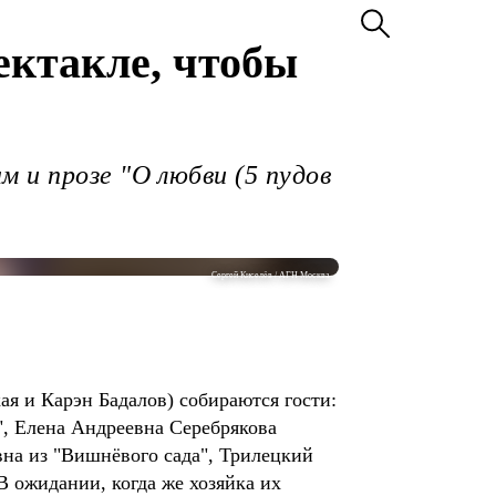
ектакле, чтобы
и прозе "О люб­ви (5 пу­дов
Сергей Киселёв / АГН Москва
ая и Карэн Бадалов) собираются гости:
, Елена Андреевна Серебрякова
вна из "Вишнёвого сада", Трилецкий
В ожидании, когда же хозяйка их