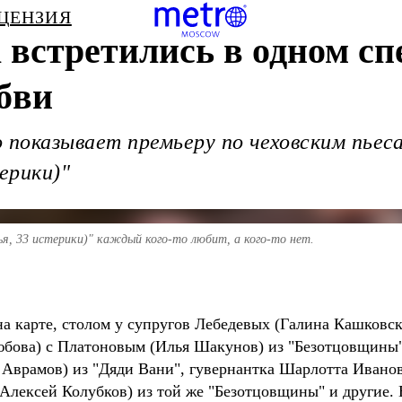
ЕЦЕНЗИЯ
а встретились в одном сп
бви
оказывает премьеру по чеховским пьесам 
­ри­ки)"
ья, 33 истерики)" каждый кого-то любит, а кого-то нет.
а карте, столом у супругов Лебедевых (Галина Кашковск
бова) с Платоновым (Илья Шакунов) из "Безотцовщины"
 Аврамов) из "Дяди Вани", гувернантка Шарлотта Ивано
(Алексей Колубков) из той же "Безотцовщины" и другие. 