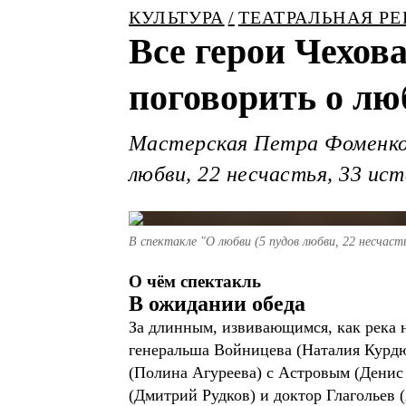
КУЛЬТУРА
ТЕАТРАЛЬНАЯ Р
Все герои Чехов
поговорить о лю
Мастерская Петра Фоменко п
люб­ви, 22 не­счастья, 33 ис­те
В спектакле "О любви (5 пудов любви, 22 несчаст
О чём спектакль
В ожидании обеда
За длинным, извивающимся, как река н
генеральша Войницева (Наталия Курдю
(Полина Агуреева) с Астровым (Денис
(Дмитрий Рудков) и доктор Глагольев 