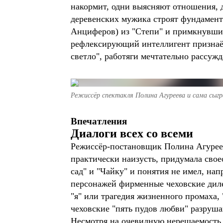
накормит, одни выясняют отношения, д
деревенских мужика строят фундамент
Анциферов) из "Степи" и примкнувший
рефлексирующий интеллигент признаёт
светло", работяги мечтательно рассужд
Режиссёр спектакля Полина Агуреева и сама сыгра
Впечатления
Диалоги всех со всеми
Режиссёр-постановщик Полина Агуреев
практически наизусть, придумала свое
сад" и "Чайку" и понятия не имел, нап
персонажей фирменные чеховские диле
"я" или трагедия жизненного промаха,
чеховские "пять пудов любви" разруша
Несмотря на очевидную нерешаемость 