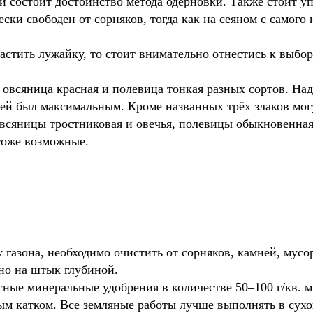
м и состоит достоинство метода одерновки. Также стоит у
ки свободен от сорняков, тогда как на сеяном с самого н
стить лужайку, то стоит внимательно отнестись к выбору
овсяница красная и полевица тонкая разных сортов. Надо
сей был максимальным. Кроме названных трёх злаков могу
сяницы тростниковая и овечья, полевицы обыкновенная,
тоже возможные.
 газона, необходимо очистить от сорняков, камней, мусо
но на штык глубиной.
ные минеральные удобрения в количестве 50–100 г/кв. м
ым катком. Все земляные работы лучше выполнять в сухо