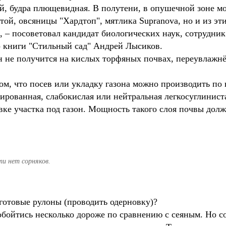
, будра плющевидная. В полутени, в опушечной зоне мож
ой, овсяницы "Хардтоп", мятлика Supranova, но и из эти
н, – посоветовал кандидат биологических наук, сотрудни
 книги "Стильный сад" Андрей Лысиков.
н не получится на кислых торфяных почвах, переувлажнё
ом, что посев или укладку газона можно производить п
ированная, слабокислая или нейтральная легкосуглиниста
вке участка под газон. Мощность такого слоя почвы долж
ти нет сорняков.
 готовые рулоны (проводить одерновку)?
обойтись несколько дороже по сравнению с сеяным. Но со