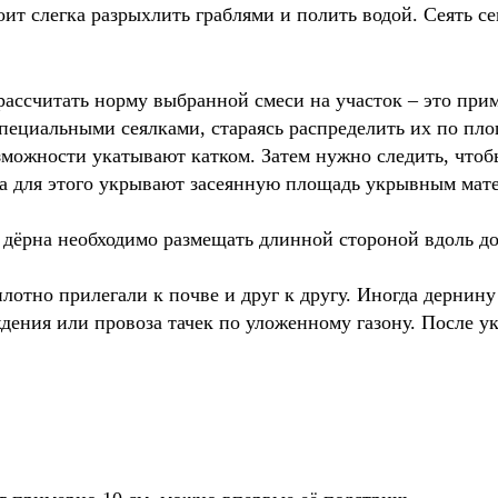
оит слегка разрыхлить граблями и полить водой. Сеять 
ассчитать норму выбранной смеси на участок – это приме
пециальными сеялками, стараясь распределить их по пло
зможности укатывают катком. Затем нужно следить, чтоб
а для этого укрывают засеянную площадь укрывным матер
 дёрна необходимо размещать длинной стороной вдоль до
 плотно прилегали к почве и друг к другу. Иногда дерни
дения или провоза тачек по уложенному газону. После у