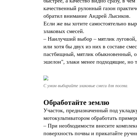
быстрее, а качество видно сразу, в чё
качественный рулонный газон практичес
обратил внимание Андрей Лысиков.
Если же вы хотите самостоятельно выра
злаковых смесей.
– Наилучший выбор – мятлик луговой, 
или хотя бы двух из них в составе сме
пастбищный, мятлик обыкновенный, ов
эшелон", злаки менее подходящие, но 
С умом выбирайте злаковые смеси для посева.
Обработайте землю
Участок, предназначенный под укладку
мотокультиватором обработать пример
– При необходимости внесите комплекс
поверхность почвы и прикатайте ручн