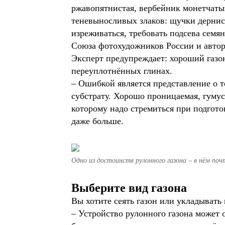
ржавопятнистая, вербейник монетчатый
теневыносливых злаков: щучки дернист
изреживаться, требовать подсева семя
Союза фотохудожников России и автор
Эксперт предупреждает: хороший газо
переуплотнённых глинах.
– Ошибкой является представление о т
субстрату. Хорошо проницаемая, гумус
которому надо стремиться при подгото
даже больше.
Одно из достоинств рулонного газона – в нём поч
Выберите вид газона
Вы хотите сеять газон или укладывать
– Устройство рулонного газона может 