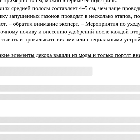
ет примерно 10 см, можно впервые её подстричь.
виях средней полосы составляет 4–5 см, чем чаще прово
ижку запущенных газонов проводят в несколько этапов, п
ют, – обратил внимание эксперт. – Мероприятия по уходу
очному поливу и внесению удобрений после каждой втор
ёсывать и прокалывать вилами или специальными устро
акие элементы декора вышли из моды и только портят в