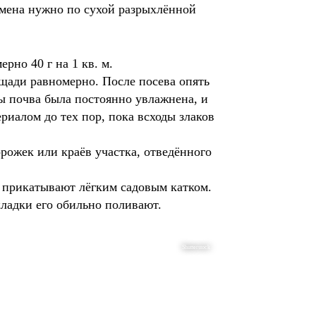
семена нужно по сухой разрыхлённой
рно 40 г на 1 кв. м.
щади равномерно. После посева опять
ы почва была постоянно увлажнена, и
иалом до тех пор, пока всходы злаков
рожек или краёв участка, отведённого
ну прикатывают лёгким садовым катком.
кладки его обильно поливают.
Shutterstock