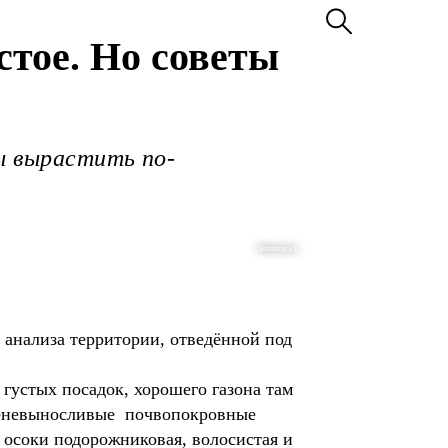
стое. Но советы
бы вырастить по-
Shutterstock
с анализа территории, отведённой под
 густых посадок, хорошего газона там
е теневыносливые почвопокровные
 осоки подорожниковая, волосистая и