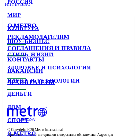
РОССИЯ
ИНТЕРВЬЮ
МИР
О METRO
КУЛЬТУРА
РЕКЛАМОДАТЕЛЯМ
ШОУ-БИЗНЕС
СОГЛАШЕНИЯ И ПРАВИЛА
СТИЛЬ ЖИЗНИ
КОНТАКТЫ
ЗДОРОВЬЕ И ПСИХОЛОГИЯ
ВАКАНСИИ
НАУКА И ТЕХНОЛОГИИ
АРХИВ ГАЗЕТЫ
ДЕНЬГИ
ДОМ
СПОРТ
© Copyright 2026 Metro International

О METRO
При использовании материалов гиперссылка обязательна. Адрес для 