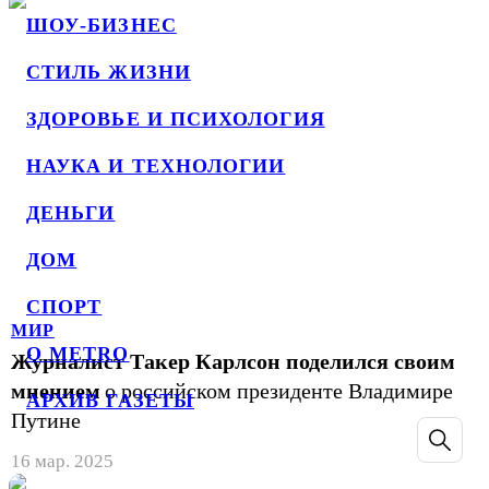
ШОУ-БИЗНЕС
СТИЛЬ ЖИЗНИ
ЗДОРОВЬЕ И ПСИХОЛОГИЯ
НАУКА И ТЕХНОЛОГИИ
ДЕНЬГИ
ДОМ
СПОРТ
МИР
О METRO
Журналист Такер Карлсон поделился своим
мнением
о российском президенте Владимире
АРХИВ ГАЗЕТЫ
Путине
16 мар. 2025