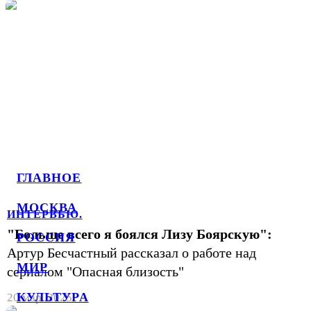
ГЛАВНОЕ
МОСКВА
ИНТЕРВЬЮ.
"Больше всего я боялся Лизу Боярскую":
РОССИЯ
Артур Бесчастный рассказал о работе над
МИР
сериалом "Опасная близость"
КУЛЬТУРА
20 мар. 2025