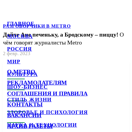
ГЛАВНОЕ
РАЗГОВОРЧИКИ В METRO
Дайте Ане печеньку, а Бродскому – пиццу!
О
МОСКВА
чём говорят журналисты Metro
РОССИЯ
2 февр. 2023
МИР
О METRO
КУЛЬТУРА
РЕКЛАМОДАТЕЛЯМ
ШОУ-БИЗНЕС
СОГЛАШЕНИЯ И ПРАВИЛА
СТИЛЬ ЖИЗНИ
КОНТАКТЫ
ЗДОРОВЬЕ И ПСИХОЛОГИЯ
ВАКАНСИИ
НАУКА И ТЕХНОЛОГИИ
АРХИВ ГАЗЕТЫ