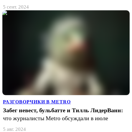
5 сент. 2024
РАЗГОВОРЧИКИ В METRO
Забег невест, бульбатте и Тилль ЛидерВанн:
что журналисты Metro обсуждали в июле
5 авг. 2024