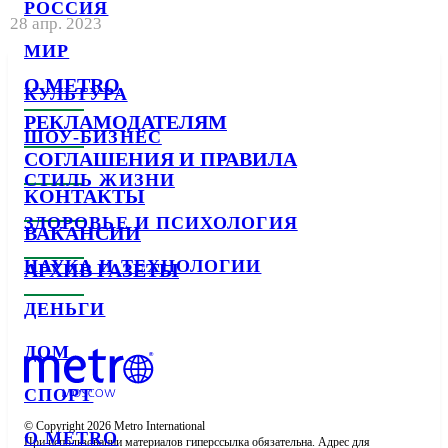
РОССИЯ
28 апр. 2023
МИР
О METRO
КУЛЬТУРА
РЕКЛАМОДАТЕЛЯМ
ШОУ-БИЗНЕС
СОГЛАШЕНИЯ И ПРАВИЛА
СТИЛЬ ЖИЗНИ
КОНТАКТЫ
ЗДОРОВЬЕ И ПСИХОЛОГИЯ
ВАКАНСИИ
НАУКА И ТЕХНОЛОГИИ
АРХИВ ГАЗЕТЫ
ДЕНЬГИ
ДОМ
СПОРТ
© Copyright 2026 Metro International

О METRO
При использовании материалов гиперссылка обязательна. Адрес для 