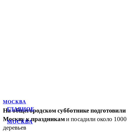
МОСКВА
ГЛАВНОЕ
На общегородском субботнике подготовили
Москву к праздникам
и посадили около 1000
МОСКВА
деревьев