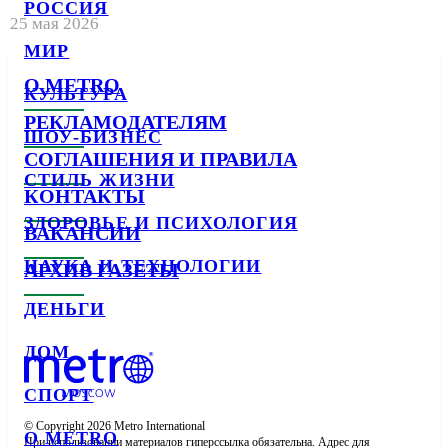
РОССИЯ
25 мая 2026
МИР
О METRO
КУЛЬТУРА
РЕКЛАМОДАТЕЛЯМ
ШОУ-БИЗНЕС
СОГЛАШЕНИЯ И ПРАВИЛА
СТИЛЬ ЖИЗНИ
КОНТАКТЫ
ЗДОРОВЬЕ И ПСИХОЛОГИЯ
ВАКАНСИИ
НАУКА И ТЕХНОЛОГИИ
АРХИВ ГАЗЕТЫ
ДЕНЬГИ
ДОМ
СПОРТ
© Copyright 2026 Metro International

О METRO
При использовании материалов гиперссылка обязательна. Адрес для 