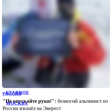
ГЛАВНОЕ
РОССИЯ
"Не опускайте руки!":
безногий альпинист из
МОСКВА
России взошёл на Эверест