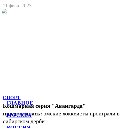
11 февр. 2023
СПОРТ
ГЛАВНОЕ
Кошмарная серия "Авангарда"
продолжилась:
омские хоккеисты проиграли в
МОСКВА
сибирском дерби
РОССИЯ