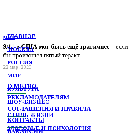
ГЛАВНОЕ
МИР
9/11 в США мог быть ещё трагичнее –
если
МОСКВА
бы произошёл пятый теракт
РОССИЯ
22 мар. 2023
МИР
О METRO
КУЛЬТУРА
РЕКЛАМОДАТЕЛЯМ
ШОУ-БИЗНЕС
СОГЛАШЕНИЯ И ПРАВИЛА
СТИЛЬ ЖИЗНИ
КОНТАКТЫ
ЗДОРОВЬЕ И ПСИХОЛОГИЯ
ВАКАНСИИ