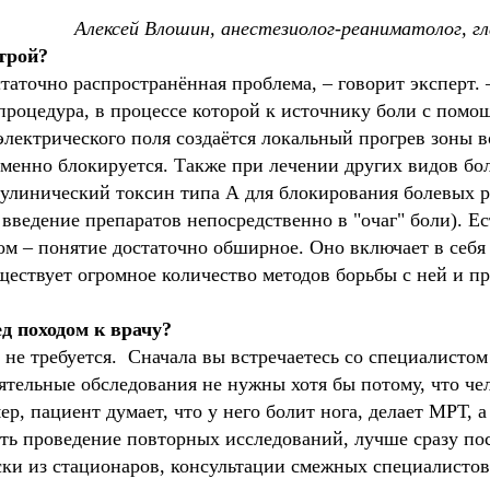
Алексей Влошин, анестезиолог-реаниматолог, г
строй?
остаточно распространённая проблема, – говорит эксперт
 процедура, в процессе которой к источнику боли с помо
лектрического поля создаётся локальный прогрев зоны во
еменно блокируется. Также при лечении других видов б
тулинический токсин типа А для блокирования болевых р
введение препаратов непосредственно в "очаг" боли). Е
ом – понятие достаточно обширное. Оно включает в себя
ществует огромное количество методов борьбы с ней и п
д походом к врачу?
 не требуется. Сначала вы встречаетесь со специалистом
ятельные обследования не нужны хотя бы потому, что че
р, пациент думает, что у него болит нога, делает МРТ, а
ть проведение повторных исследований, лучше сразу по
ки из стационаров, консультации смежных специалистов,