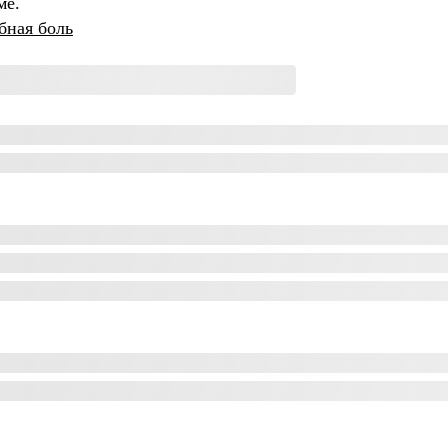
ме.
бная боль