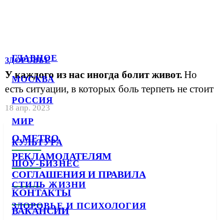
ГЛАВНОЕ
ЗДОРОВЬЕ
У каждого из нас иногда болит живот.
Но
МОСКВА
есть ситуации, в которых боль терпеть не стоит
РОССИЯ
18 апр. 2023
МИР
О METRO
КУЛЬТУРА
РЕКЛАМОДАТЕЛЯМ
ШОУ-БИЗНЕС
СОГЛАШЕНИЯ И ПРАВИЛА
СТИЛЬ ЖИЗНИ
КОНТАКТЫ
ЗДОРОВЬЕ И ПСИХОЛОГИЯ
ВАКАНСИИ