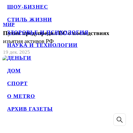
ШОУ-БИЗНЕС
СТИЛЬ ЖИЗНИ
МИР
ЗДОРОВЬЕ И ПСИХОЛОГИЯ
Путин предупредил ЕС о последствиях
изъятия активов РФ
НАУКА И ТЕХНОЛОГИИ
19 дек. 2025
ДЕНЬГИ
ДОМ
СПОРТ
О METRO
АРХИВ ГАЗЕТЫ