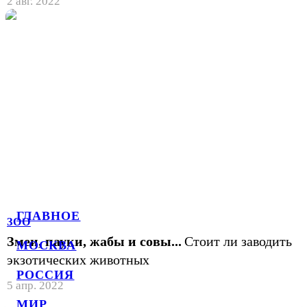
2 авг. 2022
ГЛАВНОЕ
ЗОО
Змеи, пауки, жабы и совы...
Стоит ли заводить
МОСКВА
экзотических животных
РОССИЯ
5 апр. 2022
МИР