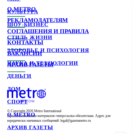
О METRO
КУЛЬТУРА
РЕКЛАМОДАТЕЛЯМ
ШОУ-БИЗНЕС
СОГЛАШЕНИЯ И ПРАВИЛА
СТИЛЬ ЖИЗНИ
КОНТАКТЫ
ЗДОРОВЬЕ И ПСИХОЛОГИЯ
ВАКАНСИИ
НАУКА И ТЕХНОЛОГИИ
АРХИВ ГАЗЕТЫ
ДЕНЬГИ
ДОМ
СПОРТ
© Copyright 2026 Metro International

О METRO
При использовании материалов гиперссылка обязательна. Адрес для 
юридически значимых сообщений: 
АРХИВ ГАЗЕТЫ