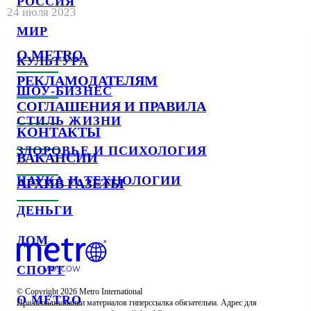
РОССИЯ
24 июля 2023
МИР
О METRO
КУЛЬТУРА
РЕКЛАМОДАТЕЛЯМ
ШОУ-БИЗНЕС
СОГЛАШЕНИЯ И ПРАВИЛА
СТИЛЬ ЖИЗНИ
КОНТАКТЫ
ЗДОРОВЬЕ И ПСИХОЛОГИЯ
ВАКАНСИИ
НАУКА И ТЕХНОЛОГИИ
АРХИВ ГАЗЕТЫ
ДЕНЬГИ
ДОМ
СПОРТ
© Copyright 2026 Metro International

О METRO
При использовании материалов гиперссылка обязательна. Адрес для 