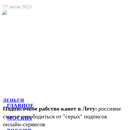
27 июля 2023
ДЕНЬГИ
ГЛАВНОЕ
Подписочное рабство канет в Лету:
россияне
смогут освободиться от "серых" подписок
МОСКВА
онлайн-сервисов