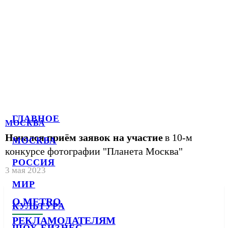
ГЛАВНОЕ
МОСКВА
Начался приём заявок на участие
в 10-м
МОСКВА
конкурсе фотографии "Планета Москва"
РОССИЯ
3 мая 2023
МИР
О METRO
КУЛЬТУРА
РЕКЛАМОДАТЕЛЯМ