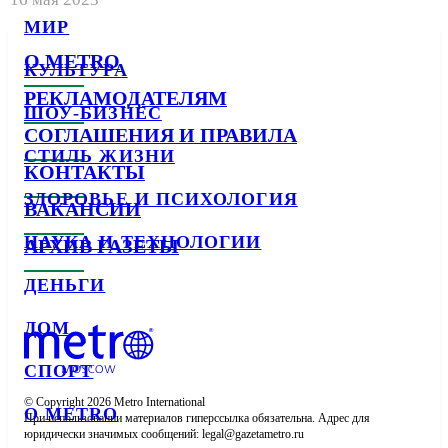
МИР
О METRO
КУЛЬТУРА
РЕКЛАМОДАТЕЛЯМ
ШОУ-БИЗНЕС
СОГЛАШЕНИЯ И ПРАВИЛА
СТИЛЬ ЖИЗНИ
КОНТАКТЫ
ЗДОРОВЬЕ И ПСИХОЛОГИЯ
ВАКАНСИИ
НАУКА И ТЕХНОЛОГИИ
АРХИВ ГАЗЕТЫ
ДЕНЬГИ
ДОМ
СПОРТ
© Copyright 2026 Metro International

О METRO
При использовании материалов гиперссылка обязательна. Адрес для 
юридически значимых сообщений: 