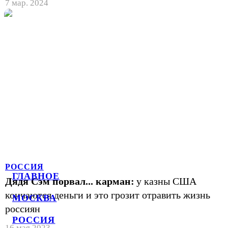
7 мар. 2024
РОССИЯ
ГЛАВНОЕ
Дядя Сэм порвал... карман:
у казны США
кончаются деньги и это грозит отравить жизнь
МОСКВА
россиян
РОССИЯ
16 мая 2023