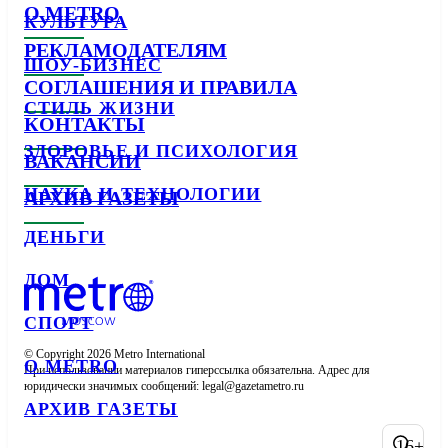
О METRO
КУЛЬТУРА
РЕКЛАМОДАТЕЛЯМ
ШОУ-БИЗНЕС
СОГЛАШЕНИЯ И ПРАВИЛА
СТИЛЬ ЖИЗНИ
КОНТАКТЫ
ЗДОРОВЬЕ И ПСИХОЛОГИЯ
ВАКАНСИИ
НАУКА И ТЕХНОЛОГИИ
АРХИВ ГАЗЕТЫ
ДЕНЬГИ
ДОМ
СПОРТ
© Copyright 2026 Metro International

О METRO
При использовании материалов гиперссылка обязательна. Адрес для 
юридически значимых сообщений: 
АРХИВ ГАЗЕТЫ
16+