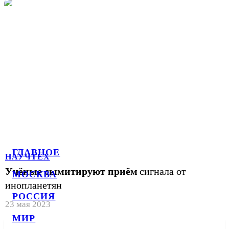
ГЛАВНОЕ
НАУЧТЕХ
Учёные сымитируют приём
сигнала от
МОСКВА
инопланетян
РОССИЯ
23 мая 2023
МИР