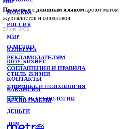
МИР
Политики с длинным языком
кроют матом
МОСКВА
журналистов и союзников
РОССИЯ
26 янв. 2022
МИР
О METRO
КУЛЬТУРА
РЕКЛАМОДАТЕЛЯМ
ШОУ-БИЗНЕС
СОГЛАШЕНИЯ И ПРАВИЛА
СТИЛЬ ЖИЗНИ
КОНТАКТЫ
ЗДОРОВЬЕ И ПСИХОЛОГИЯ
ВАКАНСИИ
НАУКА И ТЕХНОЛОГИИ
АРХИВ ГАЗЕТЫ
ДЕНЬГИ
ДОМ