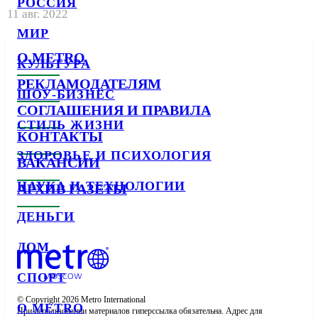
РОССИЯ
11 авг. 2022
МИР
О METRO
КУЛЬТУРА
РЕКЛАМОДАТЕЛЯМ
ШОУ-БИЗНЕС
СОГЛАШЕНИЯ И ПРАВИЛА
СТИЛЬ ЖИЗНИ
КОНТАКТЫ
ЗДОРОВЬЕ И ПСИХОЛОГИЯ
ВАКАНСИИ
НАУКА И ТЕХНОЛОГИИ
АРХИВ ГАЗЕТЫ
ДЕНЬГИ
ДОМ
СПОРТ
© Copyright 2026 Metro International

О METRO
При использовании материалов гиперссылка обязательна. Адрес для 