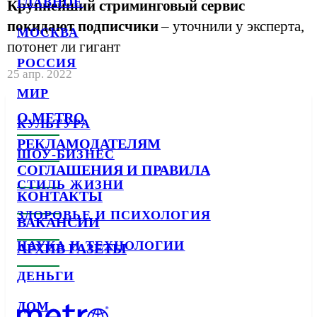
ГЛАВНОЕ
Крупнейший стриминговый сервис
покидают подписчики
– уточнили у эксперта,
МОСКВА
потонет ли гигант
РОССИЯ
25 апр. 2022
МИР
О METRO
КУЛЬТУРА
РЕКЛАМОДАТЕЛЯМ
ШОУ-БИЗНЕС
СОГЛАШЕНИЯ И ПРАВИЛА
СТИЛЬ ЖИЗНИ
КОНТАКТЫ
ЗДОРОВЬЕ И ПСИХОЛОГИЯ
ВАКАНСИИ
НАУКА И ТЕХНОЛОГИИ
АРХИВ ГАЗЕТЫ
ДЕНЬГИ
ДОМ