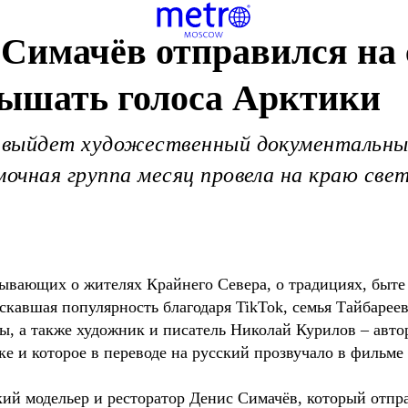
 Симачёв отправился на
лышать голоса Арктики
т выйдет художественный документальны
мочная группа месяц провела на краю све
зывающих о жителях Крайнего Севера, о традициях, быте
скавшая популярность благодаря TikTok, семья Тайбарее
, а также художник и писатель Николай Курилов – автор
ке и которое в переводе на русский прозвучало в фильме
кий модельер и ресторатор Денис Симачёв, который отпр