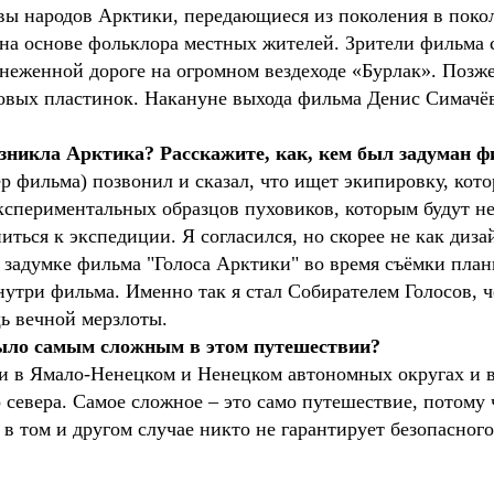
ы народов Арктики, передающиеся из поколения в покол
х на основе фольклора местных жителей. Зрители фильма 
аснеженной дороге на огромном вездеходе «Бурлак». Позж
овых пластинок. Накануне выхода фильма Денис Симачёв
зникла Арктика? Расскажите, как, кем был задуман 
сёр фильма) позвонил и сказал, что ищет экипировку, ко
экспериментальных образцов пуховиков, которым будут 
ться к экспедиции. Я согласился, но скорее не как диз
о задумке фильма "Голоса Арктики" во время съёмки пла
внутри фильма. Именно так я стал Собирателем Голосов, ч
ь вечной мерзлоты.
было самым сложным в этом путешествии?
и в Ямало-Ненецком и Ненецком автономных округах и в
о севера. Самое сложное – это само путешествие, потому 
и в том и другом случае никто не гарантирует безопасног