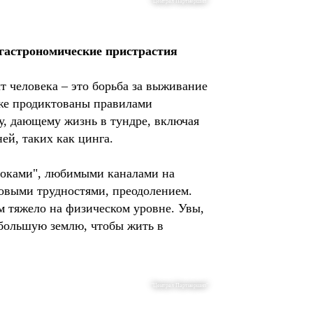
"Централ Партнершип"
гастрономические пристрастия
т человека – это борьба за выживание
кже продиктованы правилами
у, дающему жизнь в тундре, включая
ней, таких как цинга.
ктоками", любимыми каналами на
товыми трудностями, преодолением.
м тяжело на физическом уровне. Увы,
 большую землю, чтобы жить в
"Централ Партнершип"