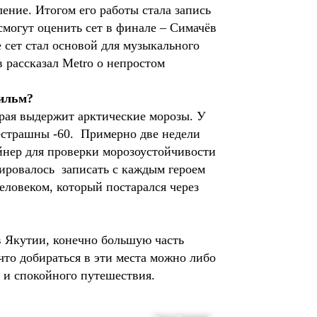
ение. Итогом его работы стала запись
смогут оценить сет в финале – Симачёв
е сет стал основой для музыкального
 рассказал Metro о непростом
фильм?
торая выдержит арктические морозы. У
нестрашны -60. Примерно две недели
айнер для проверки морозоустойчивости
нировалось записать с каждым героем
еловеком, который постарался через
 Якутии, конечно большую часть
что добираться в эти места можно либо
о и спокойного путешествия.