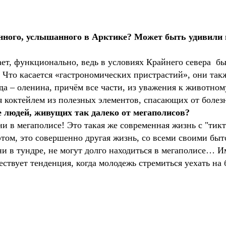
енного, услышанного в Арктике? Может быть удивили 
жает, функционально, ведь в условиях Крайнего севера бы
. Что касается «гастрономических пристрастий», они та
а – оленина, причём все части, из уважения к животном
ся коктейлем из полезных элементов, спасающих от болез
 людей, живущих так далеко от мегаполисов?
ни в мегаполисе! Это такая же современная жизнь с "ти
этом, это совершенно другая жизнь, со всеми своими бы
 в тундре, не могут долго находиться в мегаполисе… И
ствует тенденция, когда молодежь стремиться уехать на