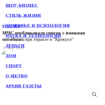
ШОУ-БИЗНЕС
СТИЛЬ ЖИЗНИ
ЗДОРОВЬЕ И ПСИХОЛОГИЯ
РОССИЯ
МЧС опубликовало список с именами
НАУКА И ТЕХНОЛОГИИ
погибших
при теракте в "Крокусе"
ДЕНЬГИ
25 мар. 2024
ДОМ
СПОРТ
О METRO
АРХИВ ГАЗЕТЫ