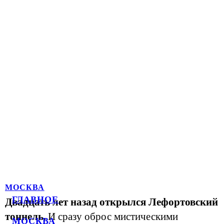
МОСКВА
ГЛАВНОЕ
Двадцать лет назад открылся Лефортовский
тоннель.
И сразу оброс мистическими
МОСКВА