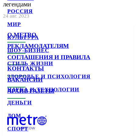
легендами
РОССИЯ
24 авг. 2023
МИР
О METRO
КУЛЬТУРА
РЕКЛАМОДАТЕЛЯМ
ШОУ-БИЗНЕС
СОГЛАШЕНИЯ И ПРАВИЛА
СТИЛЬ ЖИЗНИ
КОНТАКТЫ
ЗДОРОВЬЕ И ПСИХОЛОГИЯ
ВАКАНСИИ
НАУКА И ТЕХНОЛОГИИ
АРХИВ ГАЗЕТЫ
ДЕНЬГИ
ДОМ
СПОРТ