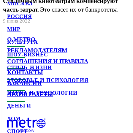
Столичным кинотеатрам компенсируют
МОСКВА
часть затрат.
Это спасёт их от банкротства
РОССИЯ
9 июня 2022
МИР
О METRO
КУЛЬТУРА
РЕКЛАМОДАТЕЛЯМ
ШОУ-БИЗНЕС
СОГЛАШЕНИЯ И ПРАВИЛА
СТИЛЬ ЖИЗНИ
КОНТАКТЫ
ЗДОРОВЬЕ И ПСИХОЛОГИЯ
ВАКАНСИИ
НАУКА И ТЕХНОЛОГИИ
АРХИВ ГАЗЕТЫ
ДЕНЬГИ
ДОМ
СПОРТ