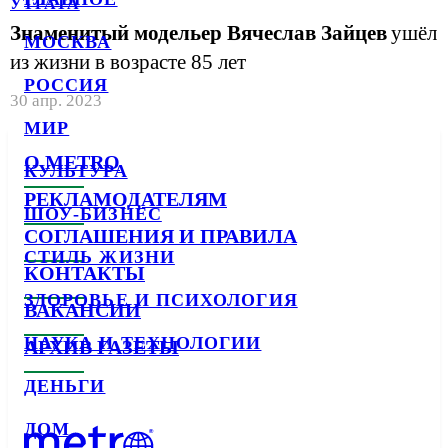
УТРАТА
Знаменитый модельер Вячеслав Зайцев
ушёл
МОСКВА
из жизни в возрасте 85 лет
РОССИЯ
30 апр. 2023
МИР
О METRO
КУЛЬТУРА
РЕКЛАМОДАТЕЛЯМ
ШОУ-БИЗНЕС
СОГЛАШЕНИЯ И ПРАВИЛА
СТИЛЬ ЖИЗНИ
КОНТАКТЫ
ЗДОРОВЬЕ И ПСИХОЛОГИЯ
ВАКАНСИИ
НАУКА И ТЕХНОЛОГИИ
АРХИВ ГАЗЕТЫ
ДЕНЬГИ
ДОМ