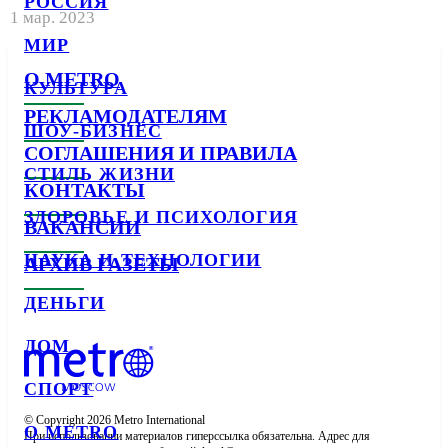
РОССИЯ
1 мар. 2023
МИР
О METRO
КУЛЬТУРА
РЕКЛАМОДАТЕЛЯМ
ШОУ-БИЗНЕС
СОГЛАШЕНИЯ И ПРАВИЛА
СТИЛЬ ЖИЗНИ
КОНТАКТЫ
ЗДОРОВЬЕ И ПСИХОЛОГИЯ
ВАКАНСИИ
НАУКА И ТЕХНОЛОГИИ
АРХИВ ГАЗЕТЫ
ДЕНЬГИ
ДОМ
СПОРТ
© Copyright 2026 Metro International

О METRO
При использовании материалов гиперссылка обязательна. Адрес для 