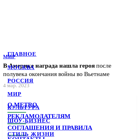
ГЛАВНОЕ
МИР
В Америке награда нашла героя
после
МОСКВА
полувека окончания войны во Вьетнаме
РОССИЯ
4 мар. 2023
МИР
О METRO
КУЛЬТУРА
РЕКЛАМОДАТЕЛЯМ
ШОУ-БИЗНЕС
СОГЛАШЕНИЯ И ПРАВИЛА
СТИЛЬ ЖИЗНИ
КОНТАКТЫ