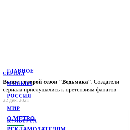
ГЛАВНОЕ
СЕРИАЛ
Вышел второй сезон "Ведьмака".
Создатели
МОСКВА
сериала прислушались к претензиям фанатов
РОССИЯ
22 дек. 2021
МИР
О METRO
КУЛЬТУРА
РЕКЛАМОДАТЕЛЯМ