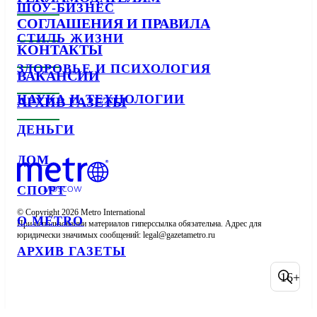
ШОУ-БИЗНЕС
СОГЛАШЕНИЯ И ПРАВИЛА
СТИЛЬ ЖИЗНИ
КОНТАКТЫ
ЗДОРОВЬЕ И ПСИХОЛОГИЯ
ВАКАНСИИ
НАУКА И ТЕХНОЛОГИИ
АРХИВ ГАЗЕТЫ
ДЕНЬГИ
ДОМ
СПОРТ
© Copyright 2026 Metro International

О METRO
При использовании материалов гиперссылка обязательна. Адрес для 
юридически значимых сообщений: 
АРХИВ ГАЗЕТЫ
16+