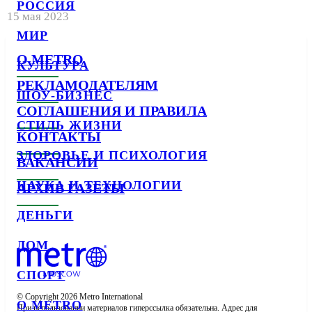
РОССИЯ
15 мая 2023
МИР
О METRO
КУЛЬТУРА
РЕКЛАМОДАТЕЛЯМ
ШОУ-БИЗНЕС
СОГЛАШЕНИЯ И ПРАВИЛА
СТИЛЬ ЖИЗНИ
КОНТАКТЫ
ЗДОРОВЬЕ И ПСИХОЛОГИЯ
ВАКАНСИИ
НАУКА И ТЕХНОЛОГИИ
АРХИВ ГАЗЕТЫ
ДЕНЬГИ
ДОМ
СПОРТ
© Copyright 2026 Metro International

О METRO
При использовании материалов гиперссылка обязательна. Адрес для 