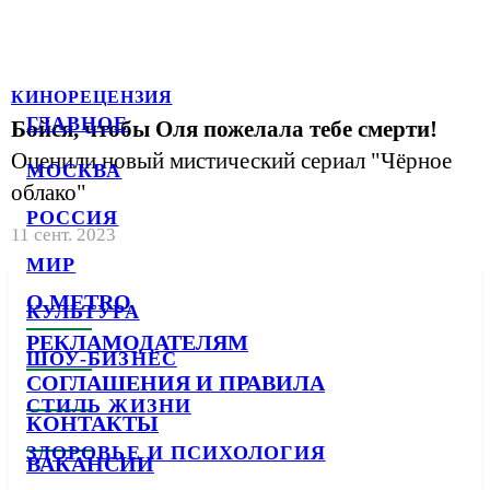
КИНОРЕЦЕНЗИЯ
ГЛАВНОЕ
Бойся, чтобы Оля пожелала тебе смерти!
Оценили новый мистический сериал "Чёрное
МОСКВА
облако"
РОССИЯ
11 сент. 2023
МИР
О METRO
КУЛЬТУРА
РЕКЛАМОДАТЕЛЯМ
ШОУ-БИЗНЕС
СОГЛАШЕНИЯ И ПРАВИЛА
СТИЛЬ ЖИЗНИ
КОНТАКТЫ
ЗДОРОВЬЕ И ПСИХОЛОГИЯ
ВАКАНСИИ