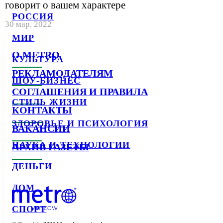
говорит о вашем характере
РОССИЯ
30 мар. 2022
МИР
О METRO
КУЛЬТУРА
РЕКЛАМОДАТЕЛЯМ
ШОУ-БИЗНЕС
СОГЛАШЕНИЯ И ПРАВИЛА
СТИЛЬ ЖИЗНИ
КОНТАКТЫ
ЗДОРОВЬЕ И ПСИХОЛОГИЯ
ВАКАНСИИ
НАУКА И ТЕХНОЛОГИИ
АРХИВ ГАЗЕТЫ
ДЕНЬГИ
ДОМ
СПОРТ