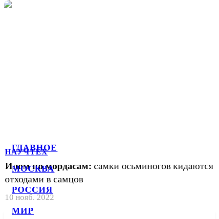
ГЛАВНОЕ
НАУЧТЕХ
Илом по мордасам:
самки осьминогов кидаются
МОСКВА
отходами в самцов
РОССИЯ
10 нояб. 2022
МИР