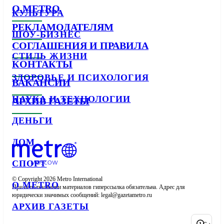
О METRO
КУЛЬТУРА
РЕКЛАМОДАТЕЛЯМ
ШОУ-БИЗНЕС
СОГЛАШЕНИЯ И ПРАВИЛА
СТИЛЬ ЖИЗНИ
КОНТАКТЫ
ЗДОРОВЬЕ И ПСИХОЛОГИЯ
ВАКАНСИИ
НАУКА И ТЕХНОЛОГИИ
АРХИВ ГАЗЕТЫ
ДЕНЬГИ
ДОМ
СПОРТ
© Copyright 2026 Metro International

О METRO
При использовании материалов гиперссылка обязательна. Адрес для 
юридически значимых сообщений: 
АРХИВ ГАЗЕТЫ