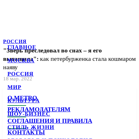
РОССИЯ
ГЛАВНОЕ
"Зверь преследовал во снах – я его
вытащила":
как петербурженка стала кошмаром
МОСКВА
наяву
РОССИЯ
18 мар. 2022
МИР
О METRO
КУЛЬТУРА
РЕКЛАМОДАТЕЛЯМ
ШОУ-БИЗНЕС
СОГЛАШЕНИЯ И ПРАВИЛА
СТИЛЬ ЖИЗНИ
КОНТАКТЫ